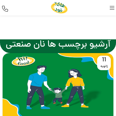
آرشیو برچسب ها نان صنعتی
11
ژانویه