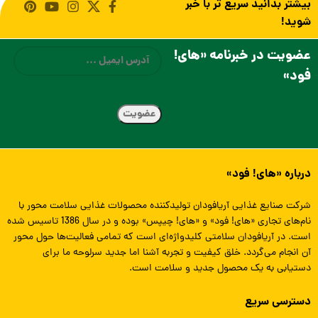
بیشتر بدانید سریع تر با خبر
شوید!
ایمیل
عضویت در خبرنامه «های!
فود»
درباره «های! فود»
شرکت صنایع غذایی آریافودان تولیدکننده محصولات غذایی سلامت محور با
نام‌های تجاری «های! فود» و «های! چیپس» بوده و در سال 1386 تاسیس شده
است. در آریافودان سلامتی کلیدواژه‌ای است که تمامی فعالیت‌ها حول محور
آن انجام می‌گردد. خلق کیفیت و تجربه آشنا اما جدید سرلوحه ما برای
دستیابی به یک محصول جدید و سلامت است.
دسترسی سریع