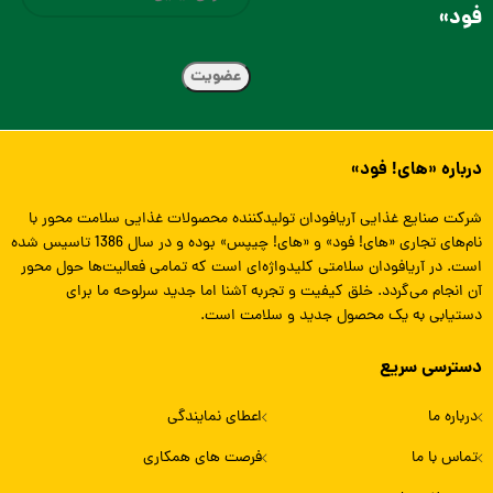
فود»
درباره «های! فود»
شرکت صنایع غذایی آریافودان تولیدکننده محصولات غذایی سلامت محور با
نام‌های تجاری «های! فود» و «های! چیپس» بوده و در سال 1386 تاسیس شده
است. در آریافودان سلامتی کلیدواژه‌ای است که تمامی فعالیت‌ها حول محور
آن انجام می‌گردد. خلق کیفیت و تجربه آشنا اما جدید سرلوحه ما برای
دستیابی به یک محصول جدید و سلامت است.
دسترسی سریع
درباره ما
اعطای نمایندگی
تماس با ما
فرصت های همکاری