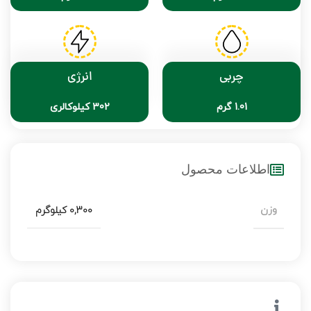
چربی
انرژی
1.01 گرم
302 کیلوکالری
اطلاعات محصول
وزن
0,300 کیلوگرم