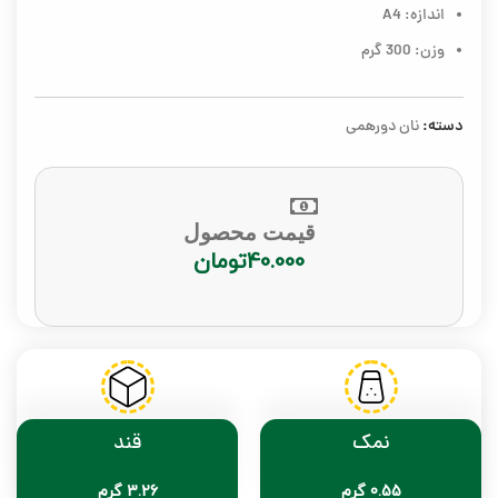
اندازه: A4
وزن: 300 گرم
دسته:
نان دورهمی
قیمت محصول
40.000
تومان
نمک
قند
0.55 گرم
3.26 گرم